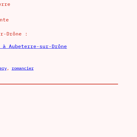
ur-Drône :
ery
, 
romancier