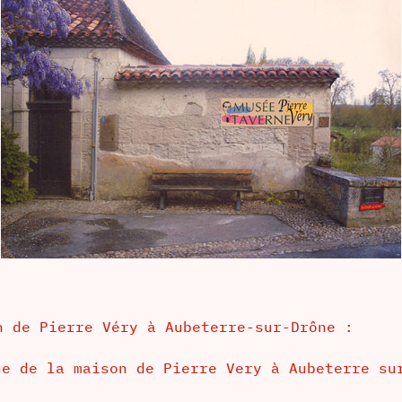
n de Pierre Véry à Aubeterre-sur-Drône :