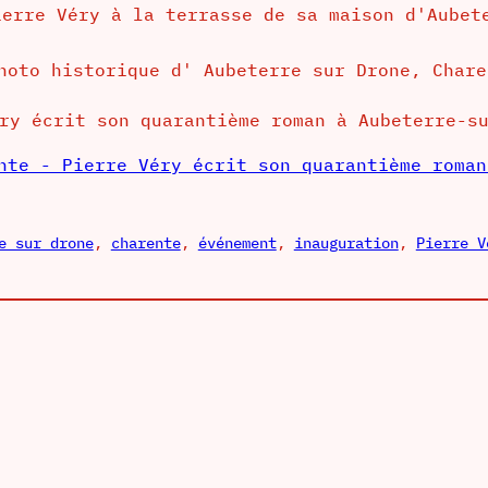
ry écrit son quarantième roman à Aubeterre-s
e sur drone
, 
charente
, 
événement
, 
inauguration
, 
Pierre V