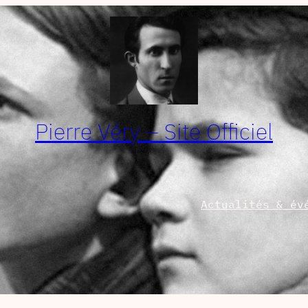
Pierre Véry – Site Officiel
Actualités & év