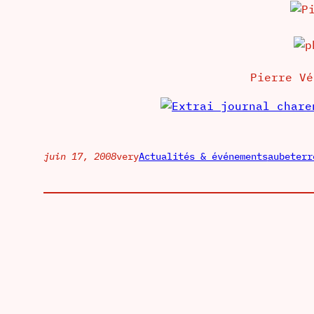
Pierre Vé
juin 17, 2008
very
Actualités & événements
aubeterr