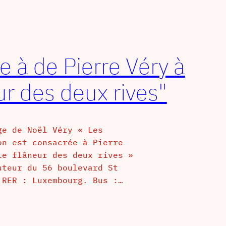
 à de Pierre Véry à
eur des deux rives"
ge de Noël Véry « Les
on est consacrée à Pierre
Le flâneur des deux rives »
uteur du 56 boulevard St
 RER : Luxembourg. Bus :…