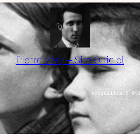
Pierre Véry – Site Officiel
Actualités & év