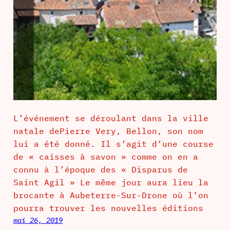
L’événement se déroulant dans la ville
natale dePierre Very, Bellon, son nom
lui a été donné. Il s’agit d’une course
de « caisses à savon » comme on en a
connu à l’époque des « Disparus de
Saint Agil » Le même jour aura lieu la
brocante à Aubeterre-Sur-Drone où l’on
pourra trouver les nouvelles éditions
mai 26, 2019