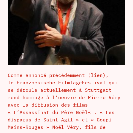
Comme annoncé précédemment (lien),
le Franzoesische FilmtageFestival qui
se déroule actuellement à Stuttgart
rend hommage à l’oeuvre de Pierre Véry
avec la diffusion des films
« L’Assassinat du Père Noël« , « Les
disparus de Saint-Agil » et « Goupi
Mains-Rouges » Noël Véry, fils de