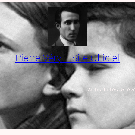
Pierre Véry – Site Officiel
Actualités & év