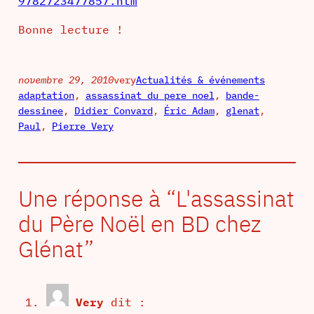
9782723477857.htm
Bonne lecture !
novembre 29, 2010
very
Actualités & événements
adaptation
, 
assassinat du pere noel
, 
bande-
dessinee
, 
Didier Convard
, 
Éric Adam
, 
glenat
, 
Paul
, 
Pierre Very
Une réponse à “L'assassinat
du Père Noël en BD chez
Glénat”
Very
dit :